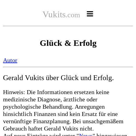
Vukits

.com
News
Glück & Erfolg
Live
Audios
Autor
Autor*in
Gerald Vukits über Glück und Erfolg.
Hinweis: Die Informationen ersetzen keine
medizinische Diagnose, ärztliche oder
psychologische Behandlung. Anregungen
hinsichtlich Finanzen sind kein Ersatz für eine
vernünftige Finanzplanung. Bei unsachgemäßem
Gebrauch haftet Gerald Vukits nicht.
Auf neue Einträge wird unter "
News
" hingewiesen.