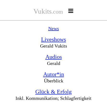
Vukits

.com
News
News
Live
Liveshows
Audios
Gerald Vukits
Autor*in
Audios
Gerald
Autor*in
Überblick
Glück & Erfolg
Inkl. Kommunikation; Schlagfertigkeit