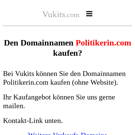
Vukits

.com
News
Den Domainnamen
Politikerin.com
Live
kaufen?
Audios
Autor*in
Bei Vukits können Sie den Domainnamen
Politikerin.com kaufen (ohne Website).
Ihr Kaufangebot können Sie uns gerne
mailen.
Kontakt-Link unten.