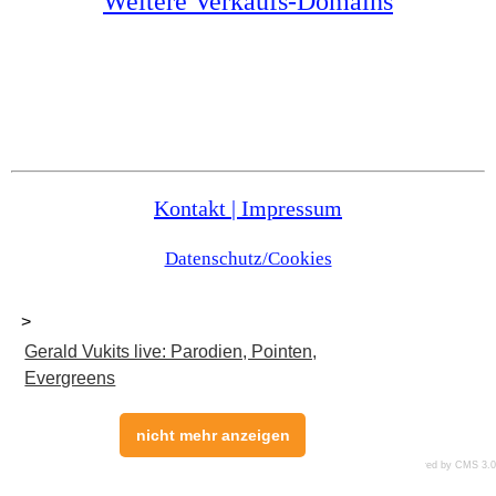
Weitere Verkaufs-Domains
Kontakt | Impressum
Datenschutz/Cookies
© Alle Rechte vorbehalten
>
Gerald Vukits live: Parodien, Pointen,
Evergreens
nicht mehr anzeigen
CMS-Technik
powered by CMS 3.0
CMS 3.0
Hilfe
Wartungslogin